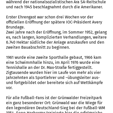
während der nationalsozialistischen Ära SA-Reitschule
und nach 1945 beschlagnahmt durch die Amerikaner.
Erster Ehrengast war schon drei Wochen vor der
offiziellen Eröffnung der spätere IOC-Präsident Avery
Brundage.
Zwei Jahre nach der Eröffnung, im Sommer 1952, gelang
es, nach langen, komplizierten Verhandlungen, weitere
6.740 Hektar südliche der Anlage anzukaufen und den
zweiten Bauabschnitt zu beginnen.
1961 wurde eine zweite Sporthalle gebaut, 1966 kam
eine Schwimmhalle hinzu, im April 1976 wurde eine
Tennishalle an der Dr. Max-Straße fertiggestellt.
Zigtausende wurden hier im Laufe von mehr als vier
Jahrzehnten als Sportlehrer und –übungsleiter aus-
und fortgebildet oder bereitete sich auf Wettkämpfe
vor.
Für alle Fußball-Fans ist der Grünwalder Freizeitpark
ein ganz besonderer Ort: Grünwald war die Wiege für
den legendären Deutschland-Sieg bei der Fußball-WM
1954. Sepp Herberger trainierte hier die erfolgreiche